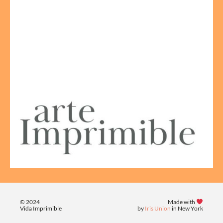
© 2024
Made with
Vida Imprimible
by
Iris Union
in New York